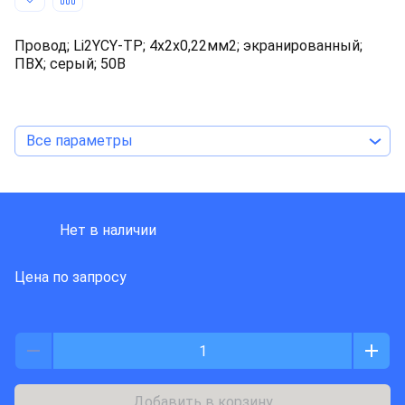
Провод; Li2YCY-TP; 4x2x0,22мм2; экранированный;
ПВХ; серый; 50В
Все параметры
LAPP KABEL
Нет в наличии
Цена по запросу
Добавить в корзину