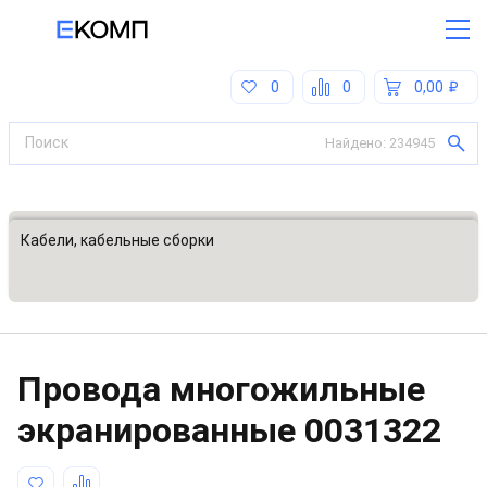
0
0
0,00
Найдено:
234945
Все категории
Кабели, кабельные сборки
Провода многожильные
экранированные
0031322