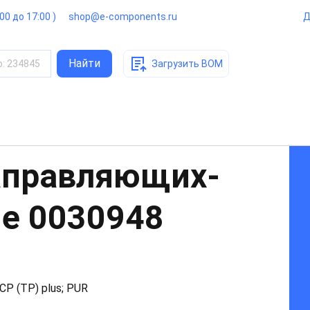
:00 до 17:00 )
shop@e-components.ru
Д
Найти
о
:
234845
Загрузить BOM
аправляющих-
ые
0030948
P (TP) plus; PUR