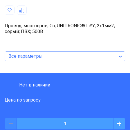
Провод; многопров; Cu; UNITRONIC® LiYY; 2x1мм2;
серый; ПВХ; 500В
Все параметры
LAPP KABEL
Нет в наличии
Цена по запросу