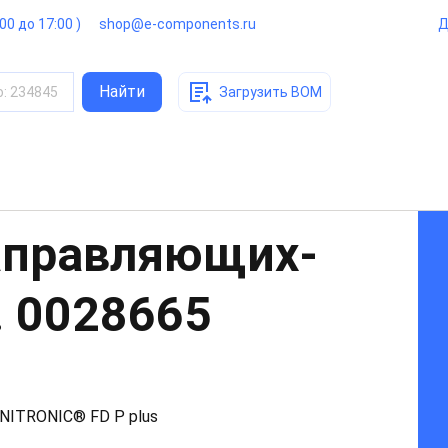
:00 до 17:00 )
shop@e-components.ru
Д
Найти
о
:
234845
Загрузить BOM
аправляющих-
.
0028665
UNITRONIC® FD P plus