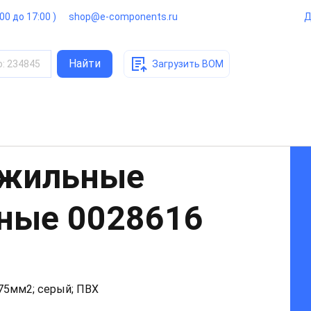
:00 до 17:00 )
shop@e-components.ru
Д
Найти
о
:
234845
Загрузить BOM
ожильные
нные
0028616
,75мм2; серый; ПВХ