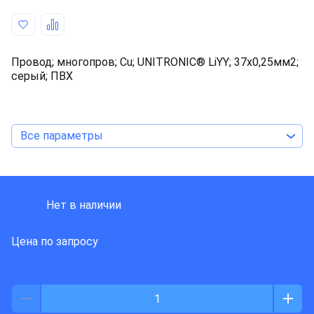
Провод; многопров; Cu; UNITRONIC® LiYY; 37x0,25мм2;
серый; ПВХ
Все параметры
LAPP KABEL
Нет в наличии
Цена по запросу