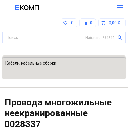
0
0
0,00
Найдено:
234845
Все категории
Кабели, кабельные сборки
Провода многожильные
неекранированные
0028337