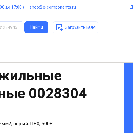
:00 до 17:00 )
shop@e-components.ru
Д
Найти
о
:
234945
Загрузить BOM
ожильные
нные
0028304
25мм2; серый; ПВХ; 500В