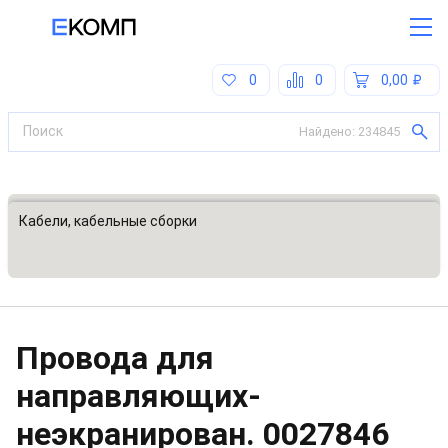
0
0
0,00
Найдено:
234845
Все категории
Кабели, кабельные сборки
Провода для
направляющих-
неэкранирован.
0027846