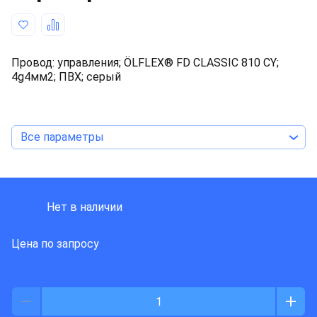
Провод: управления; ÖLFLEX® FD CLASSIC 810 CY;
4g4мм2; ПВХ; серый
Все параметры
LAPP KABEL
Нет в наличии
Цена по запросу