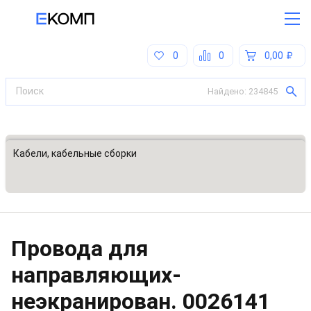
0
0
0,00
Найдено:
234845
Все категории
Кабели, кабельные сборки
Провода для
направляющих-
неэкранирован.
0026141