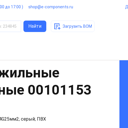
:00 до 17:00 )
shop@e-components.ru
Д
Найти
о
:
234845
Загрузить BOM
ожильные
нные
00101153
 4G25мм2; серый; ПВХ