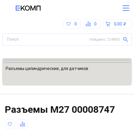
0
0
0,00
Найдено:
234845
Все категории
Разъемы, соединители
Разъемы цилиндрические, для датчиков
Разъeмы M27
00008747