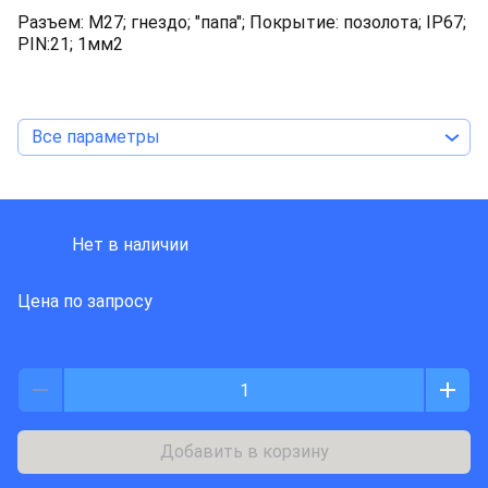
Разъем: M27; гнездо; "папа"; Покрытие: позолота; IP67;
PIN:21; 1мм2
Все параметры
LAPP KABEL
Нет в наличии
Цена по запросу
Добавить в корзину