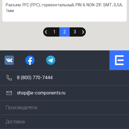
Разъем: FFC (FPC); горизонтальный; PIN:4; NON-ZIF; SMT; 0,5А;
1мм
1
2
3
8 (800) 770-7444
shop@e-components.ru
Производители
Доставка