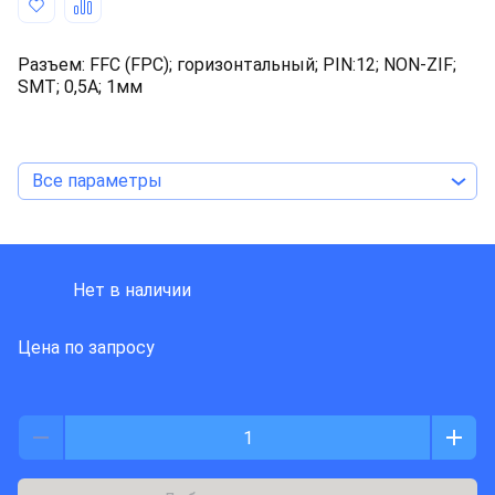
Разъем: FFC (FPC); горизонтальный; PIN:12; NON-ZIF;
SMT; 0,5А; 1мм
Все параметры
J S T DEUTSCHLAND
Нет в наличии
Цена по запросу