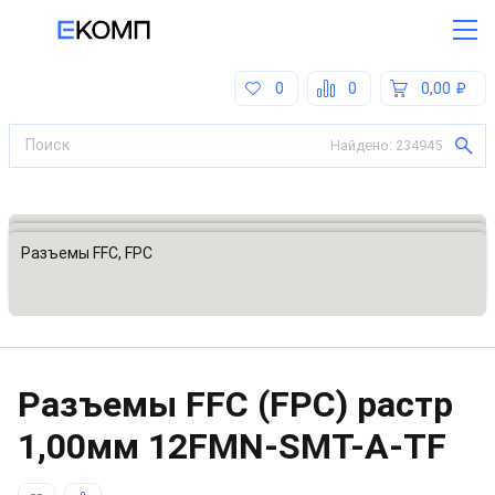
0
0
0,00
Найдено:
234945
Все категории
Разъемы, соединители
Разъемы FFC, FPC
Разъeмы FFC (FPC) растр
1,00мм
12FMN-SMT-A-TF