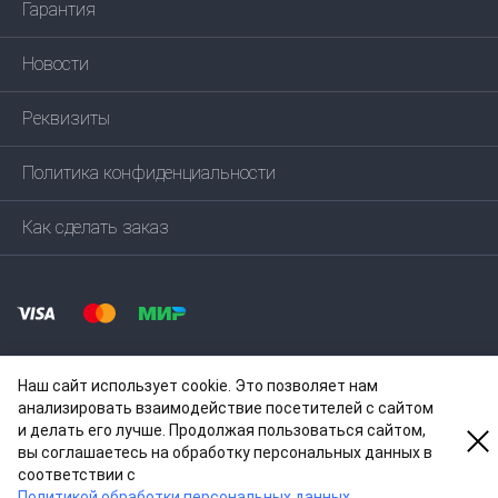
Гарантия
Новости
Реквизиты
Политика конфиденциальности
Как сделать заказ
Наш сайт использует cookie. Это позволяет нам
анализировать взаимодействие посетителей с сайтом
и делать его лучше. Продолжая пользоваться сайтом,
© 2004—
2026
ООО ЕКОМП
вы соглашаетесь на обработку персональных данных в
соответствии c
Политикой обработки персональных данных
.