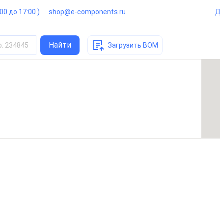
:00 до 17:00 )
shop@e-components.ru
Д
Найти
о
:
234845
Загрузить BOM