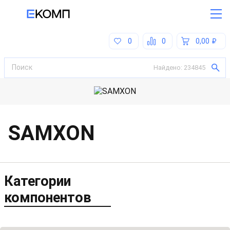
0
0
0,00
Найдено:
234845
SAMXON
Категории
компонентов