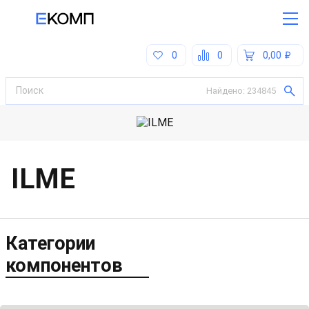
0
0
0,00
Найдено:
234845
ILME
Категории
компонентов