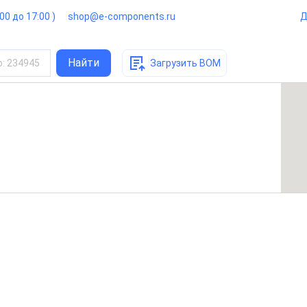
:00 до 17:00 )
shop@e-components.ru
Д
Найти
о
:
234945
Загрузить BOM