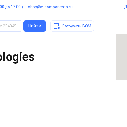
:00 до 17:00 )
shop@e-components.ru
Д
Найти
о
:
234845
Загрузить BOM
ologies