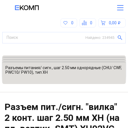
0
0
0,00
Найдено:
234945
Все категории
Разъемы, соединители
Разъемы питания (сигнальные)
Разъемы питания/ сигн., шаг 2.50 мм однорядные (CHU/ CWF,
PWC10/ PW10), тип XH
Разъем пит./сигн. "вилка"
2 конт. шаг 2.50 мм XH (на