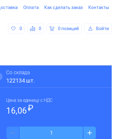
оставка
Оплата
Как сделать заказ
Контакты
0
0
0 позиций
Войти
Со склада
122134
шт.
Цена за единицу
с НДС
₽
16,06