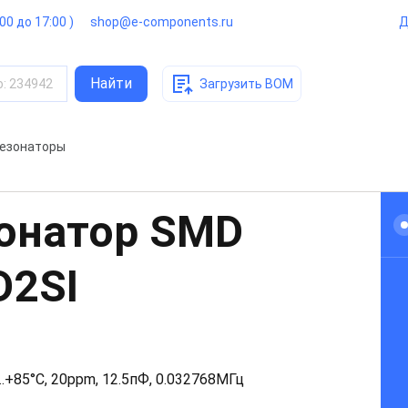
:00 до 17:00 )
shop@e-components.ru
Д
Найти
о
:
234942
Загрузить BOM
резонаторы
онатор SMD
D2SI
.+85°C, 20ppm, 12.5пФ, 0.032768МГц