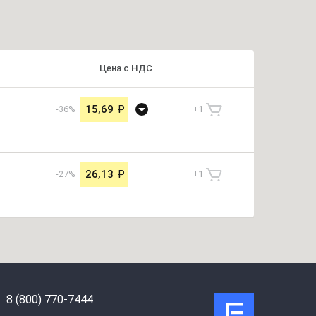
Цена
с
НДС
15,69
₽
-36%
+
1
26,13
₽
-27%
+
1
8 (800) 770-7444