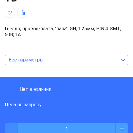
Гнездо; провод-плата; "папа"; GH; 1,25мм; PIN:4; SMT;
50В; 1А
Все параметры
J S T DEUTSCHLAND
Нет в наличии
Цена по запросу