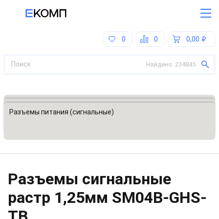
0
0
0,00
Найдено:
234845
Все категории
Разъемы, соединители
Разъемы питания (сигнальные)
Разъeмы сигнальные
растр 1,25мм
SM04B-GHS-
TB