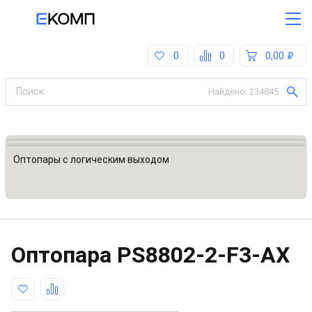
0
0
0,00
Найдено:
234845
Все категории
Изоляторы электрических цепей
Оптопары с логическим выходом
Оптопара
PS8802-2-F3-AX