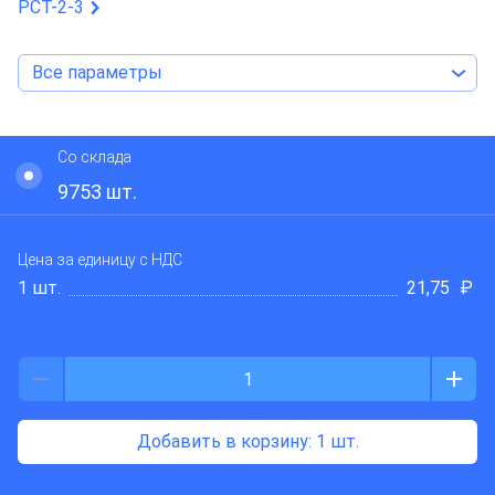
PCT-2-3
Все параметры
Со склада
Fucon
9753
шт.
Цена за единицу
с НДС
1 шт.
21,75
₽
Добавить в корзину
: 1 шт.