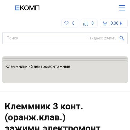
0
0
0,00
Найдено:
234945
Все категории
Разъемы, соединители
Клеммники - Электромонтажные
Клеммник 3 конт.
(оранж.клав.)
зажимн.электромонт.