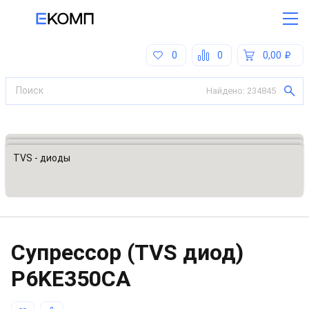
0
0
0,00
Найдено:
234845
Все категории
Предохранители, ограничители напряжения
TVS - диоды
Супрессор (TVS диод)
P6KE350CA