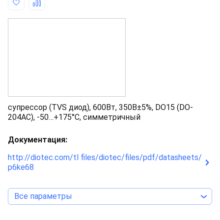
супрессор (TVS диод), 600Вт, 350В±5%, DO15 (DO-
204AC), -50…+175°С, симметричный
Документация:
http://diotec.com/tl files/diotec/files/pdf/datasheets/
p6ke68
Все параметры