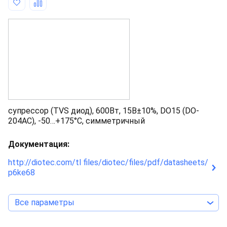
супрессор (TVS диод), 600Вт, 15В±10%, DO15 (DO-
204AC), -50…+175°С, симметричный
Документация:
http://diotec.com/tl files/diotec/files/pdf/datasheets/
p6ke68
Все параметры