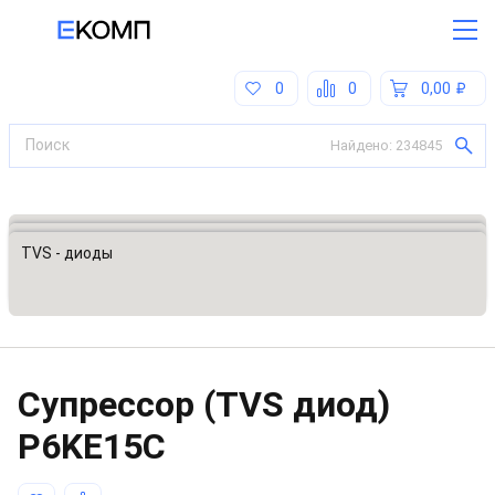
0
0
0,00
Найдено:
234845
Все категории
Предохранители, ограничители напряжения
TVS - диоды
Супрессор (TVS диод)
P6KE15C