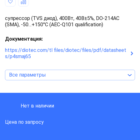
супрессор (TVS диод), 400Вт, 40В±5%, DO-214AC
(SMA), -50…+150°С (AEC-Q101 qualification)
Документация:
https://diotec.com/tl files/diotec/files/pdf/datasheet
s/p4smaj65
Все параметры
DIOTEC SEMICONDUCTOR
Нет в наличии
Цена по запросу