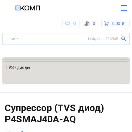
0
0
0,00
Найдено:
234845
Все категории
Предохранители, ограничители напряжения
TVS - диоды
Супрессор (TVS диод)
P4SMAJ40A-AQ