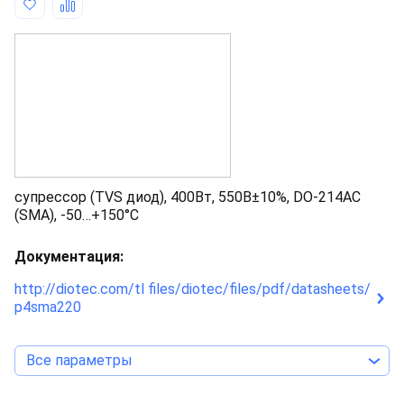
супрессор (TVS диод), 400Вт, 550В±10%, DO-214AC
(SMA), -50…+150°С
Документация:
http://diotec.com/tl files/diotec/files/pdf/datasheets/
p4sma220
Все параметры