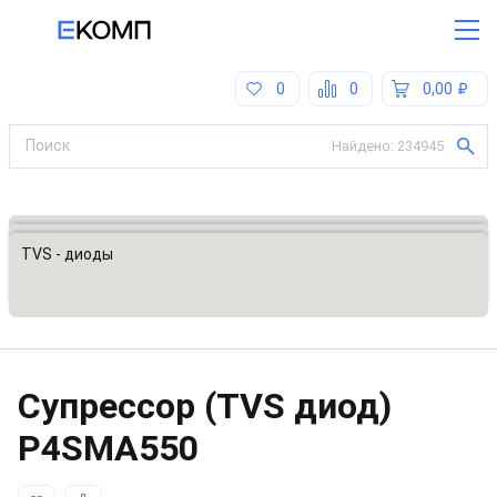
0
0
0,00
Найдено:
234945
Все категории
Предохранители, ограничители напряжения
TVS - диоды
Супрессор (TVS диод)
P4SMA550