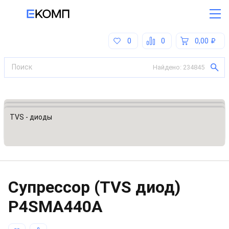
0
0
0,00
Найдено:
234845
Все категории
Предохранители, ограничители напряжения
TVS - диоды
Супрессор (TVS диод)
P4SMA440A