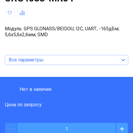
Модуль: GPS GLONASS/BEIDOU; I2C, UART; -165дБм;
5,6x5,6x2,6мм; SMD
Все параметры
ORIGIN GPS
Нет в наличии
Цена по запросу