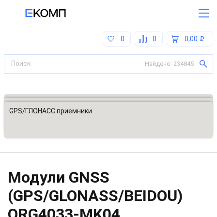
0
0
0,00
Найдено:
234845
Все категории
Модули беспроводной связи и позиционирования
GPS/ГЛОНАСС приемники
Модули GNSS
(GPS/GLONASS/BEIDOU)
ORG4033-MK04