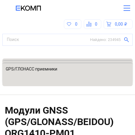
0
0
0,00
Найдено:
234945
Все категории
Модули беспроводной связи и позиционирования
GPS/ГЛОНАСС приемники
Модули GNSS
(GPS/GLONASS/BEIDOU)
ORG1410-PM01