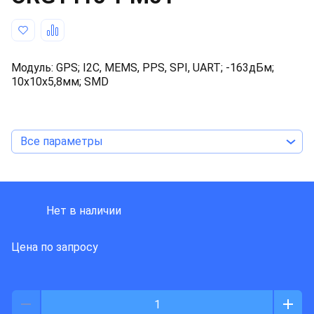
Модуль: GPS; I2C, MEMS, PPS, SPI, UART; -163дБм;
10x10x5,8мм; SMD
Все параметры
ORIGIN GPS
Нет в наличии
Цена по запросу