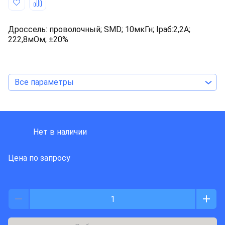
Дроссель: проволочный; SMD; 10мкГн; Iраб:2,2А;
222,8мОм; ±20%
Все параметры
KEMET
Нет в наличии
Цена по запросу