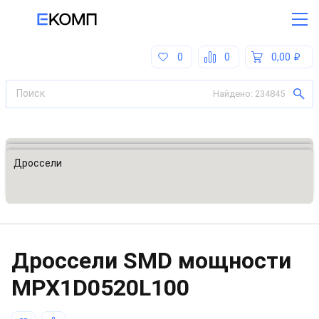
0
0
0,00
Найдено:
234845
Все категории
Индуктивности, катушки, дроссели
Дроссели
Дроссели SMD мощности
MPX1D0520L100