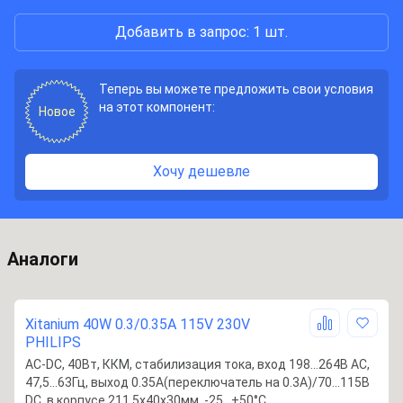
Добавить в запрос: 1 шт.
Теперь вы можете предложить свои условия
на этот компонент:
Новое
Хочу дешевле
Аналоги
Xitanium 40W 0.3/0.35A 115V 230V
PHILIPS
AC-DC, 40Вт, ККМ, стабилизация тока, вход 198…264В AC,
47,5…63Гц, выход 0.35A(переключатель на 0.3А)/70…115В
DC, в корпусе 211.5х40х30мм, -25…+50°С