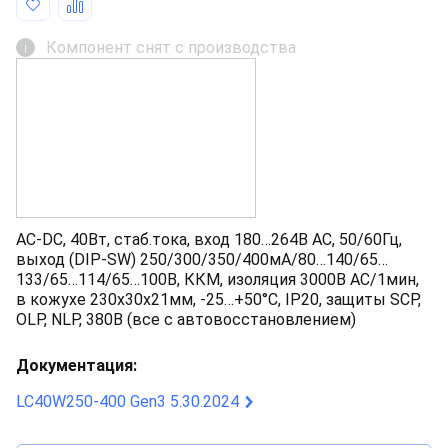
Компонент снят с производства
i
AC-DC, 40Вт, стаб.тока, вход 180…264В AC, 50/60Гц,
выход (DIP-SW) 250/300/350/400мA/80…140/65…
133/65…114/65…100В, ККМ, изоляция 3000В AC/1мин,
в кожухе 230х30х21мм, -25…+50°С, IP20, защиты SCP,
OLP, NLP, 380В (все с автовосстановлением)
Документация:
LC40W250-400 Gen3 5.30.2024