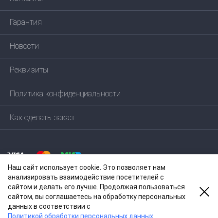
Гарантия
Новости
Реквизиты
Политика конфиденциальности
Как сделать заказ
Наш сайт использует cookie. Это позволяет нам
анализировать взаимодействие посетителей с
сайтом и делать его лучше. Продолжая пользоваться
сайтом, вы соглашаетесь на обработку персональных
данных в соответствии c
© 2004—
2026
ООО ЕКОМП
Политикой обработки персональных данных
.