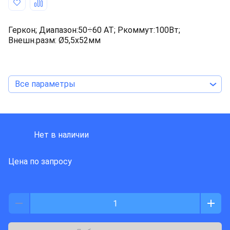
Геркон; Диапазон:50÷60 AT; Pкоммут:100Вт;
Внешн.разм: Ø5,5x52мм
Все параметры
MEDER ELECTRONIC
Нет в наличии
Цена по запросу