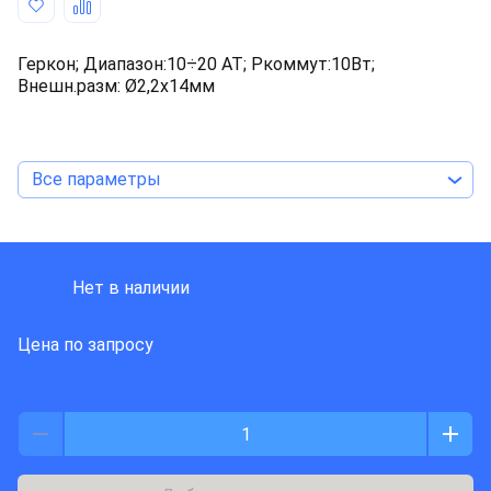
Геркон; Диапазон:10÷20 AT; Pкоммут:10Вт;
Внешн.разм: Ø2,2x14мм
Все параметры
MEDER ELECTRONIC
Нет в наличии
Цена по запросу