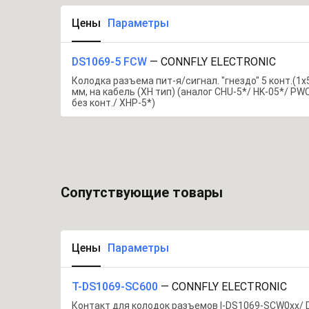
Цены
Параметры
DS1069-5 FCW
—
CONNFLY ELECTRONIC
Колодка разъема пит-я/сигнал. "гнездо" 5 конт.(1x5
мм, на кабель (XH тип) (аналог CHU-5*/ HK-05*/ PWC
без конт./ XHP-5*)
Сопутствующие товары
Цены
Параметры
T-DS1069-SC600
—
CONNFLY ELECTRONIC
Контакт для колодок разъемов I-DS1069-SCW0xx/ 