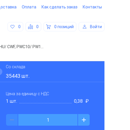
оставка
Оплата
Как сделать заказ
Контакты
0
0
0 позиций
Войти
Разъемы питания/ сигн., шаг 2.50 мм однорядные (CHU/ CWF, PWC10/ PW10), тип XH
Со склада
35443
шт.
Цена за единицу
с НДС
1 шт.
0,38
₽