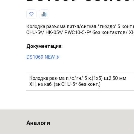
Колодка разъема пит-я/сигнал. "гнездо" 5 конт.(
CHU-5*/ HK-05*/ PWC10-5-F* без контактов/ X
Документация:
DS1069 NEW
Колодка раз-ма п./с."гн." 5 к.(1x5) ш.2.50 мм
XH, на каб. (ан.CHU-5* без конт.)
Аналоги