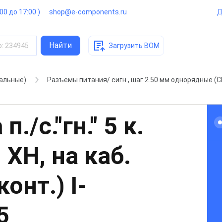
:00 до 17:00 )
shop@e-components.ru
Д
Найти
о
:
234945
Загрузить BOM
альные)
./с."гн." 5 к.
 XH, на каб.
конт.)
I-
5