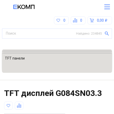
0
0
0,00
Найдено:
234845
Все категории
Дисплеи и модули индикации
TFT панели
TFT дисплей
G084SN03.3