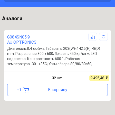
Аналоги
G084SN05.9
AU OPTRONICS
Диагональ:8,4 дюйма; Габариты:203(W)×142.5(H) ×8(D)
mm; Разрешение:800 x 600; Яркость:450 кд/кв.м; LED
подсветка; Контрастность:600:1; Рабочая
температура:-30…+85С; Углы обзора 80/80/80/60;
32
шт.
9 495,48
₽
В корзину
+
1