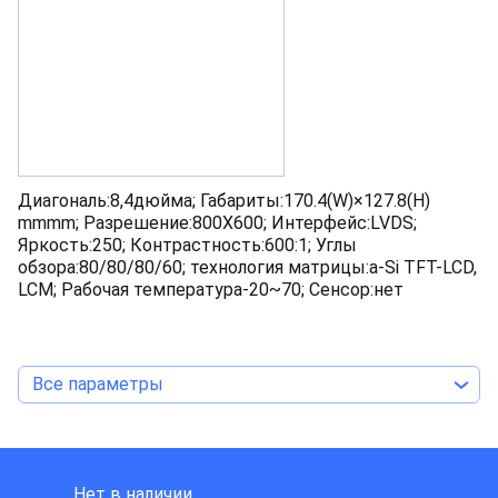
Диагональ:8,4дюйма; Габариты:170.4(W)×127.8(H)
mmmm; Разрешение:800X600; Интерфейс:LVDS;
Яркость:250; Контрастность:600:1; Углы
обзора:80/80/80/60; технология матрицы:a-Si TFT-LCD,
LCM; Рабочая температура-20~70; Сенсор:нет
Все параметры
AU OPTRONICS
Нет в наличии