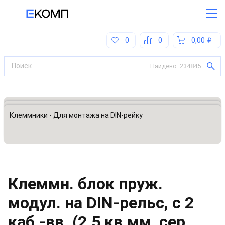
0
0
0,00
Найдено:
234845
Все категории
Разъемы, соединители
Клеммники - Для монтажа на DIN-рейку
Клеммн. блок пруж.
модул. на DIN-рельс, с 2
каб.-вв. (2.5 кв.мм, сер.,