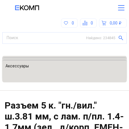
0
0
0,00
Найдено:
234845
Все категории
Корпуса для РЭА, интерфейсные модули
Аксессуары
Разъем 5 к. "гн./вил."
ш.3.81 мм, с лам. п/пл. 1.4-
1.7мм (зел., д/корп. FMEH-