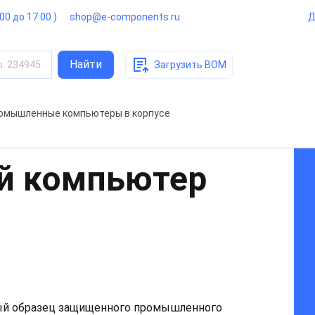
:00 до 17:00 )
shop@e-components.ru
Д
Найти
о
:
234945
Загрузить BOM
омышленные компьютеры в корпусе
 компьютер
й образец защищенного промышленного