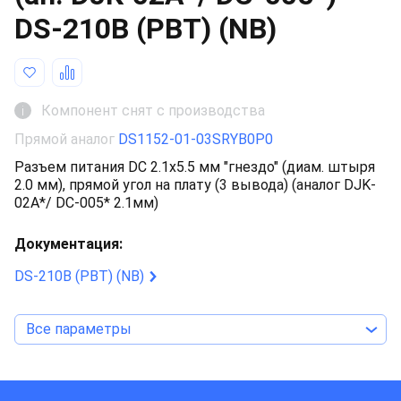
DS-210B (PBT) (NB)
Компонент снят с производства
i
Прямой аналог
DS1152-01-03SRYB0P0
Разъем питания DC 2.1x5.5 мм "гнездо" (диам. штыря
2.0 мм), прямой угол на плату (3 вывода) (аналог DJK-
02A*/ DC-005* 2.1мм)
Документация:
DS-210B (PBT) (NB)
Все параметры