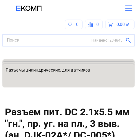
0
0
0,00
Найдено:
234845
Все категории
Разъемы, соединители
Разъемы цилиндрические, для датчиков
Разъем пит. DC 2.1x5.5 мм
"гн.", пр. уг. на пл., 3 выв.
(ан. DJK-02A*/ DC-005*)