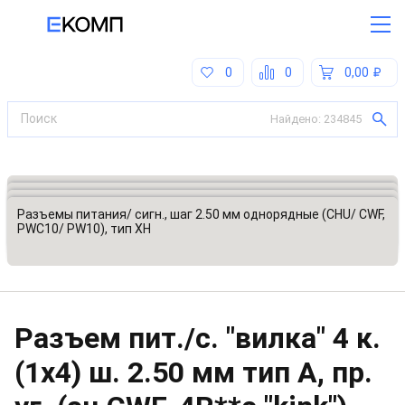
0
0
0,00
Найдено:
234845
Все категории
Разъемы, соединители
Разъемы питания (сигнальные)
Разъемы питания/ сигн., шаг 2.50 мм однорядные (CHU/ CWF,
PWC10/ PW10), тип XH
Разъем пит./с. "вилка" 4 к.
(1x4) ш. 2.50 мм тип A, пр.