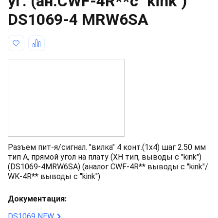
уг. (ан.CWF-4R**с "kink")
DS1069-4 MRW6SA
Разъем пит-я/сигнал. "вилка" 4 конт.(1x4) шаг 2.50 мм
тип A, прямой угол на плату (XH тип, выводы с "kink")
(DS1069-4MRW6SA) (аналог CWF-4R** выводы с "kink"/
WK-4R** выводы с "kink")
Документация:
DS1069 NEW