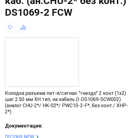
каб. (ан.CHU-2* без конт.)
DS1069-2 FCW
Колодка разъема пит-я/сигнал. "гнездо" 2 конт.(1x2)
шаг 2.50 мм XH тип, на кабель (I-DS1069-SCW002)
(аналог CHU-2*/ HK-02*/ PWC10-2-F*, без конт./ XHP-
2*)
Документация:
DS1069 NEW