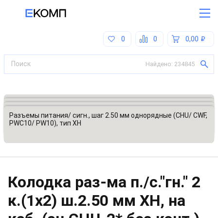
0
0
0,00
Найдено:
234845
Все категории
Разъемы, соединители
Разъемы питания (сигнальные)
Разъемы питания/ сигн., шаг 2.50 мм однорядные (CHU/ CWF,
PWC10/ PW10), тип XH
Колодка раз-ма п./с."гн." 2
к.(1x2) ш.2.50 мм XH, на