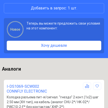
Добавить в запрос: 1 шт.
Теперь вы можете предложить свои условия
на этот компонент:
Новое
Хочу дешевле
Аналоги
I-DS1069-SCW002
CONNFLY ELECTRONIC
Колодка разъема пит-я/сигнал. "гнездо" 2 конт.(1x2) шаг
2.50 мм (XH тип), на кабель (аналог CHU-2*/ HK-02*/
PWC10-2-F* без контактов/ XHP-2*)