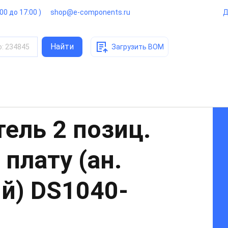
:00 до 17:00 )
shop@e-components.ru
Д
Найти
о
:
234845
Загрузить BOM
ель 2 позиц.
 плату (ан.
й)
DS1040-