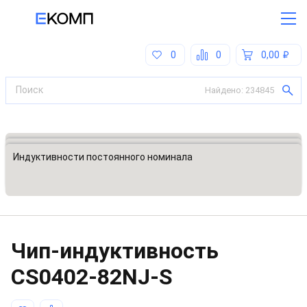
0
0
0,00
Найдено:
234845
Все категории
Индуктивности, катушки, дроссели
Индуктивности постоянного номинала
Чип-индуктивность
CS0402-82NJ-S