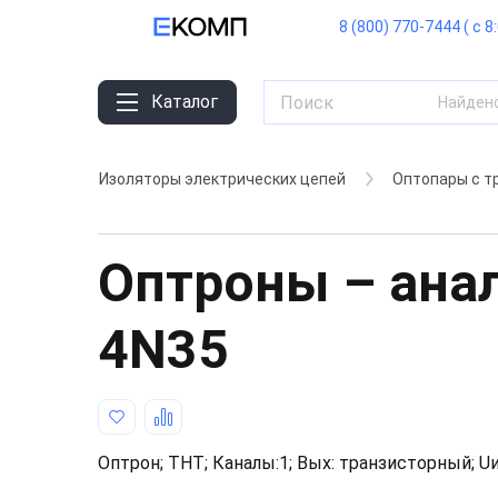
8 (800) 770-7444 ( с 8
Каталог
Найден
Изоляторы электрических цепей
Оптопары с т
Оптроны – ана
4N35
Оптрон; THT; Каналы:1; Вых: транзисторный; Uи