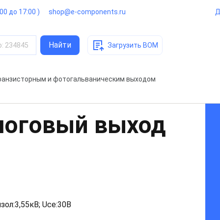
:00 до 17:00 )
shop@e-components.ru
Д
Найти
о
:
234845
Загрузить BOM
ранзисторным и фотогальваническим выходом
логовый выход
зол:3,55кВ; Uce:30В