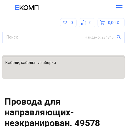
0
0
0,00
Найдено:
234845
Все категории
Кабели, кабельные сборки
Провода для
направляющих-
неэкранирован.
49578