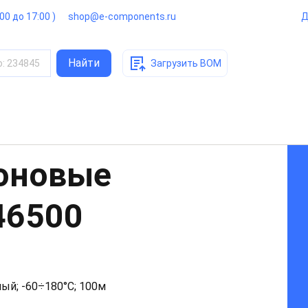
:00 до 17:00 )
shop@e-components.ru
Д
Найти
о
:
234845
Загрузить BOM
оновые
46500
ный; -60÷180°C; 100м