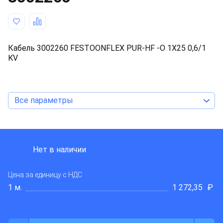
Кабель 3002260 FESTOONFLEX PUR-HF -O 1X25 0,6/1
KV
Все параметры
TKD KABEL
Нет в наличии
Цена за единицу
с НДС
1 м.
1 272,35
₽